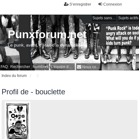
S’enregistrer
Connexion
Sujets sans réponse
Sujets actifs
Punxforum.net
Le punk, avant, c'était d'la dynamite !
FAQ
Rechercher
Membres
L’équipe du forum
Nous contacter
Index du forum
Profil de - bouclette