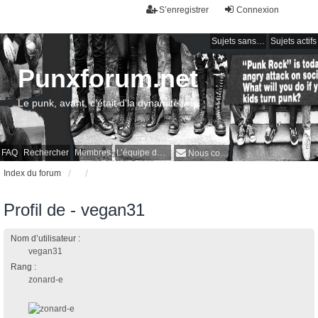
S’enregistrer
Connexion
Sujets sans réponse
Sujets actifs
Punxforum.net
Le punk, avant, c'était d'la dynamite !
FAQ
Rechercher
Membres
L’équipe du forum
Nous contacter
Index du forum
Profil de - vegan31
Nom d’utilisateur :
vegan31
Rang :
zonard-e