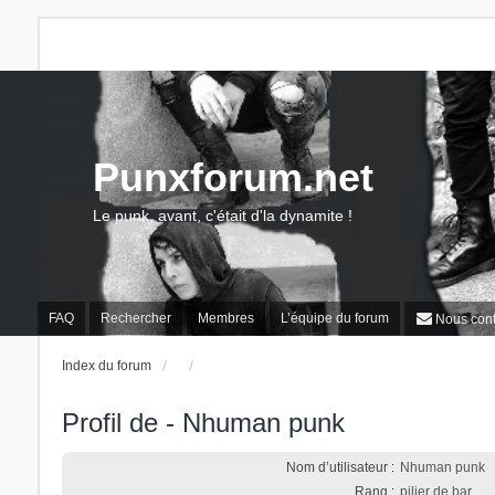
Punxforum.net
Le punk, avant, c'était d'la dynamite !
FAQ
Rechercher
Membres
L’équipe du forum
Nous cont
Index du forum
Profil de - Nhuman punk
Nom d’utilisateur :
Nhuman punk
Rang :
pilier de bar