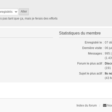
is pas tant que ça, mais je ferais des efforts
Statistiques du membre
Enregistré le :
07 d
Dernière visite :
06 ju
Messages :
995 
(1.43
Forum le plus actif :
Disc
(191
Sujet le plus actif :
Ils n
(43 
Index du forum
Nou