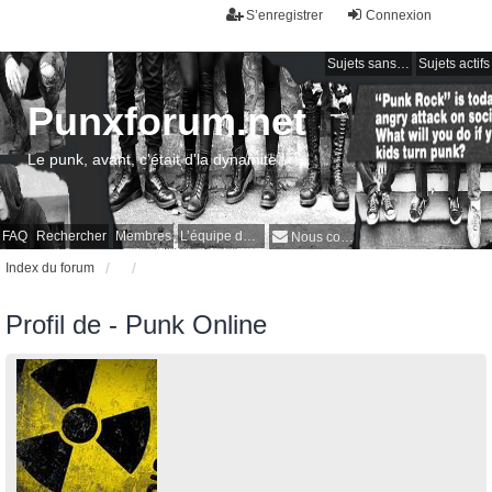
S’enregistrer
Connexion
Sujets sans réponse
Sujets actifs
Punxforum.net
Le punk, avant, c'était d'la dynamite !
FAQ
Rechercher
Membres
L’équipe du forum
Nous contacter
Index du forum
Profil de - Punk Online