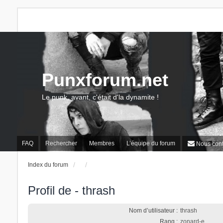
Punxforum.net
Le punk, avant, c'était d'la dynamite !
FAQ
Rechercher
Membres
L’équipe du forum
Nous cont
Index du forum
Profil de - thrash
Nom d’utilisateur :
thrash
Rang :
zonard-e