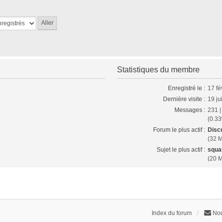
Statistiques du membre
Enregistré le :
17 fé
Dernière visite :
19 ju
Messages :
231 
(0.33
Forum le plus actif :
Disc
(32 
Sujet le plus actif :
squat
(20 
Index du forum
Nou