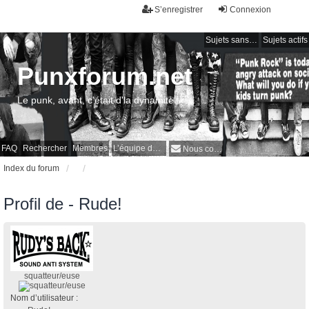
S’enregistrer
Connexion
Sujets sans réponse
Sujets actifs
Punxforum.net
Le punk, avant, c'était d'la dynamite !
FAQ
Rechercher
Membres
L’équipe du forum
Nous contacter
Index du forum
Profil de - Rude!
squatteur/euse
Nom d’utilisateur :