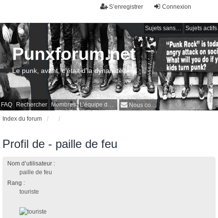
S’enregistrer
Connexion
Sujets sans réponse
Sujets actifs
Punxforum.net
Le punk, avant, c'était d'la dynamite !
FAQ
Rechercher
Membres
L’équipe du forum
Nous contacter
Index du forum
Profil de - paille de feu
Nom d’utilisateur :
paille de feu
Rang :
touriste