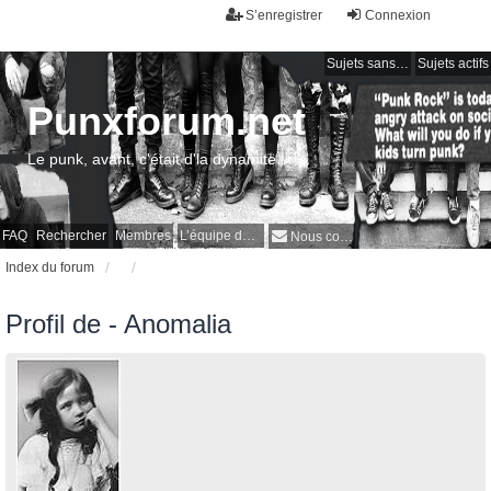
S’enregistrer
Connexion
Sujets sans réponse
Sujets actifs
Punxforum.net
Le punk, avant, c'était d'la dynamite !
FAQ
Rechercher
Membres
L’équipe du forum
Nous contacter
Index du forum
Profil de - Anomalia