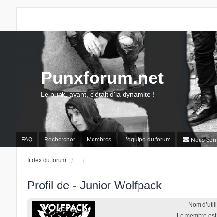
Punxforum.net
Le punk, avant, c'était d'la dynamite !
FAQ
Rechercher
Membres
L’équipe du forum
Nous cont
Index du forum
Profil de - Junior Wolfpack
Nom d’utili
Le membre est i