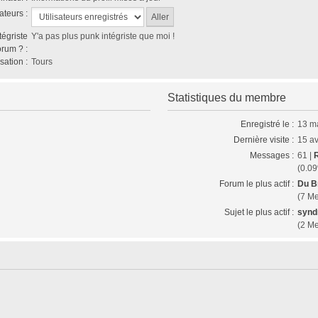
ateurs :
tégriste
Y'a pas plus punk intégriste que moi !
orum ? :
sation :
Tours
Statistiques du membre
Enregistré le :
13 m
Dernière visite :
15 av
Messages :
61 |
(0.09
Forum le plus actif :
Du Br
(7 M
Sujet le plus actif :
synd
(2 M