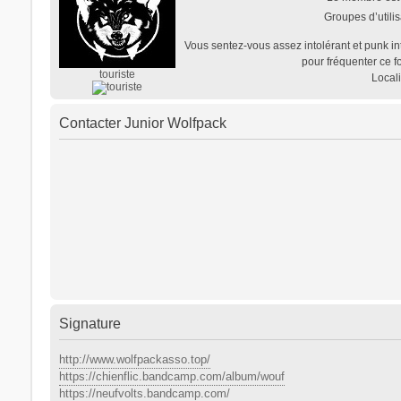
Groupes d’utilis
Vous sentez-vous assez intolérant et punk in
pour fréquenter ce f
touriste
Locali
Contacter Junior Wolfpack
Signature
http://www.wolfpackasso.top/
https://chienflic.bandcamp.com/album/wouf
https://neufvolts.bandcamp.com/