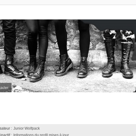
acter
sateur :
Junior Wolfpack
nactif :
Informations du profil mises à jour