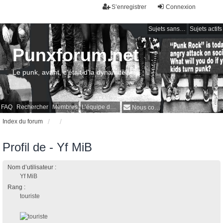
S’enregistrer
Connexion
Sujets sans réponse
Sujets actifs
Punxforum.net
Le punk, avant, c'était d'la dynamite !
FAQ
Rechercher
Membres
L’équipe du forum
Nous contacter
Index du forum
Profil de - Yf MiB
Nom d’utilisateur :
Yf MiB
Rang :
touriste