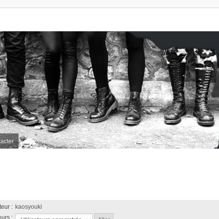
acter
eur :
kaosyouki
urs :