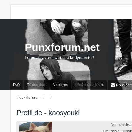
Punxforum.net
Le punk, avant, c'était d'la dynamite !
FAQ
Rechercher
Membres
L’équipe du forum
Nous cont
Index du forum
Profil de - kaosyouki
Nom d’utilisat
Groupes d’utilisate