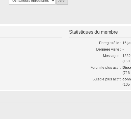
Statistiques du membre
Enregistré le :
15 ja
Dernière visite :
-
Messages :
1332
(1.91
Forum le plus actif :
Disc
(716
Sujet le plus actif :
conn
(105