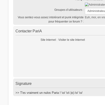
Groupes d’utilisateurs :
Vous sentez-vous assez intolérant et punk intégriste
Euh, moi, en vra
pour fréquenter ce forum ? :
Contacter PariA
Site Internet :
Visiter le site Internet
Signature
>> T'es vraiment un nulos Paria ! \o/ \o\ |o| /o/ \o/