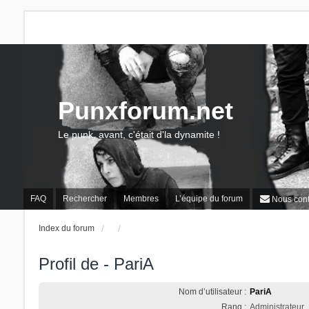
Punxforum.net
Le punk, avant, c'était d'la dynamite !
FAQ
Rechercher
Membres
L’équipe du forum
Nous cont
Index du forum
Profil de - PariA
Nom d’utilisateur :
PariA
Rang :
Administrateur