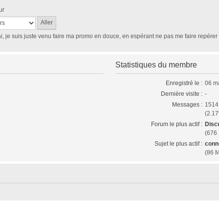
i, je suis juste venu faire ma promo en douce, en espérant ne pas me faire repérer t
Statistiques du membre
Enregistré le :
06 m
Dernière visite :
-
Messages :
1514
(2.17
Forum le plus actif :
Disc
(676
Sujet le plus actif :
conn
(86 