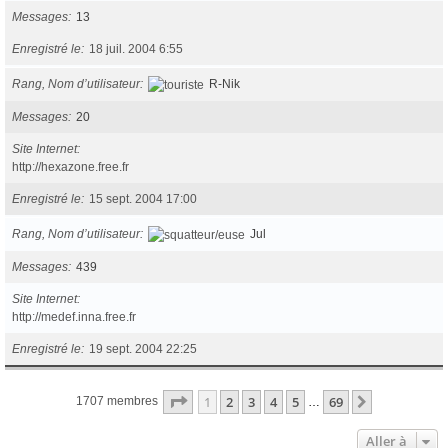
Messages
13
Enregistré le
18 juil. 2004 6:55
Rang, Nom d’utilisateur
R-Nik
Messages
20
Site Internet
http://hexazone.free.fr
Enregistré le
15 sept. 2004 17:00
Rang, Nom d’utilisateur
Jul
Messages
439
Site Internet
http://medef.inna.free.fr
Enregistré le
19 sept. 2004 22:25
Page
1
sur
69
1
2
3
4
5
69
Suivante
1707 membres
…
Aller à