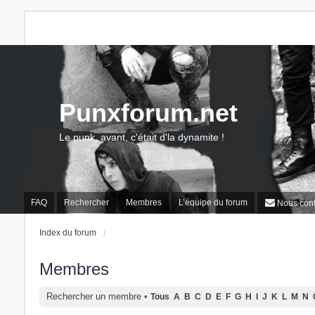
Punxforum.net
Le punk, avant, c'était d'la dynamite !
FAQ
Rechercher
Membres
L’équipe du forum
Nous cont
Index du forum
Membres
Rechercher un membre
•
Tous
A
B
C
D
E
F
G
H
I
J
K
L
M
N