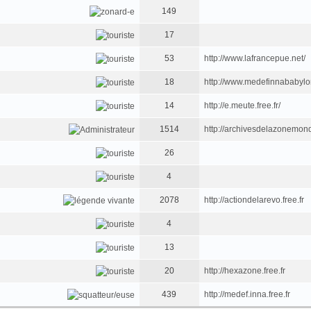
149
17
53
http://www.lafrancepue.net/
18
http://www.medefinnababyl
14
http://e.meute.free.fr/
1514
http://archivesdelazonemondi
26
4
2078
http://actiondelarevo.free.fr
4
13
20
http://hexazone.free.fr
439
http://medef.inna.free.fr