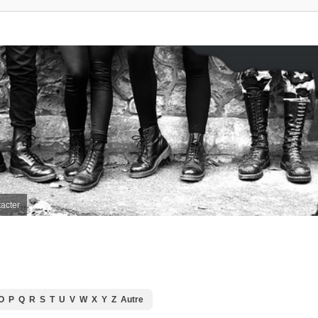
acter
O
P
Q
R
S
T
U
V
W
X
Y
Z
Autre