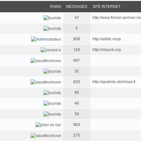
RANG
MESSAGES
SITE INTERNET
47
http://www.florian-pennec.ne
5
858
http://abfab.ninja
118
http://chpunk.org
687
31
633
http://apatride.skinhead.fr
60
40
34
863
275