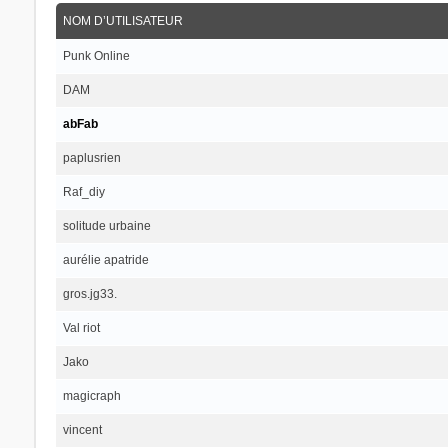
NOM D’UTILISATEUR
Punk Online
DAM
abFab
paplusrien
Raf_diy
solitude urbaine
aurélie apatride
gros.jg33.
Val riot
Jako
magicraph
vincent