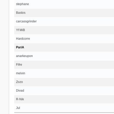
stephane
Bastos
carcassgrinder
Yf MiB
Hardcorre
PariA
anarkeupon
Fifre
melvin
Zozo
Divad
R-Nik
Jul