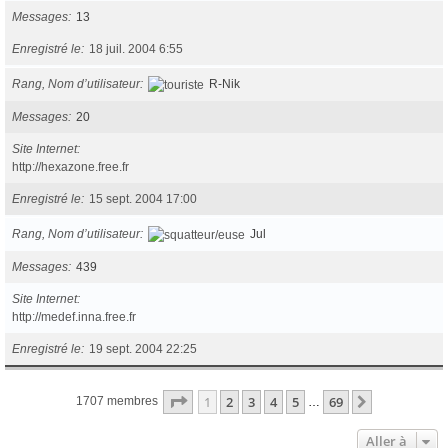
Messages
13
Enregistré le
18 juil. 2004 6:55
Rang, Nom d’utilisateur
R-Nik
Messages
20
Site Internet
http://hexazone.free.fr
Enregistré le
15 sept. 2004 17:00
Rang, Nom d’utilisateur
Jul
Messages
439
Site Internet
http://medef.inna.free.fr
Enregistré le
19 sept. 2004 22:25
Page
1
sur
69
1
2
3
4
5
69
Suivante
1707 membres
…
Aller à