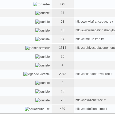
149
17
53
http://www.lafrancepue.net/
18
http://www.medefinnababyl
14
http://e.meute.free.fr/
1514
http://archivesdelazonemondi
26
4
2078
http://actiondelarevo.free.fr
4
13
20
http://hexazone.free.fr
439
http://medef.inna.free.fr