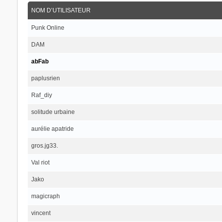
NOM D’UTILISATEUR
Punk Online
DAM
abFab
paplusrien
Raf_diy
solitude urbaine
aurélie apatride
gros.jg33.
Val riot
Jako
magicraph
vincent