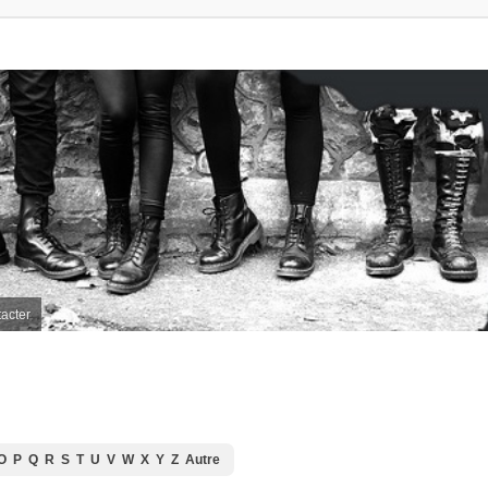
acter
O
P
Q
R
S
T
U
V
W
X
Y
Z
Autre