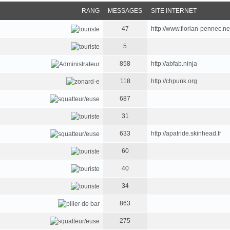
RANG
MESSAGES
SITE INTERNET
47
http://www.florian-pennec.ne
5
858
http://abfab.ninja
118
http://chpunk.org
687
31
633
http://apatride.skinhead.fr
60
40
34
863
275