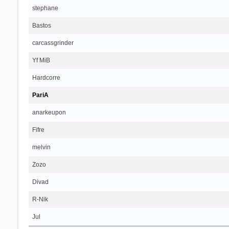
stephane
Bastos
carcassgrinder
Yf MiB
Hardcorre
PariA
anarkeupon
Fifre
melvin
Zozo
Divad
R-Nik
Jul