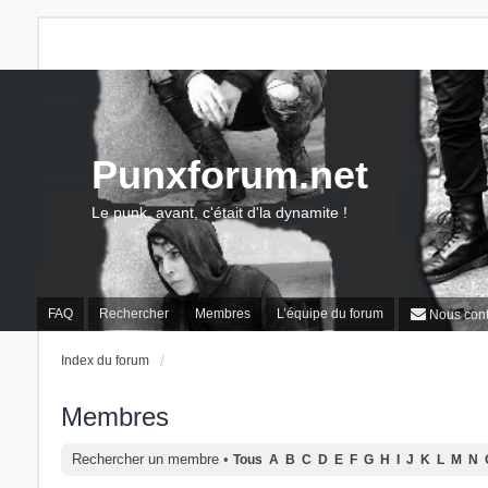
Punxforum.net
Le punk, avant, c'était d'la dynamite !
FAQ
Rechercher
Membres
L’équipe du forum
Nous cont
Index du forum
Membres
Rechercher un membre
•
Tous
A
B
C
D
E
F
G
H
I
J
K
L
M
N