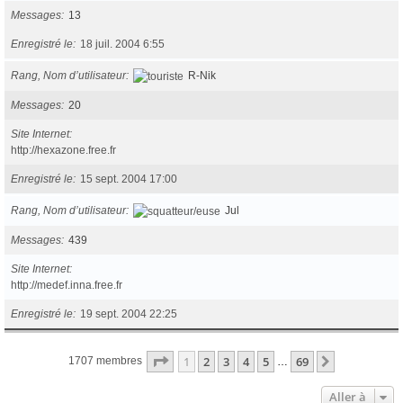
Messages
13
Enregistré le
18 juil. 2004 6:55
Rang, Nom d’utilisateur
R-Nik
Messages
20
Site Internet
http://hexazone.free.fr
Enregistré le
15 sept. 2004 17:00
Rang, Nom d’utilisateur
Jul
Messages
439
Site Internet
http://medef.inna.free.fr
Enregistré le
19 sept. 2004 22:25
Page
1
sur
69
1
2
3
4
5
69
Suivante
1707 membres
…
Aller à