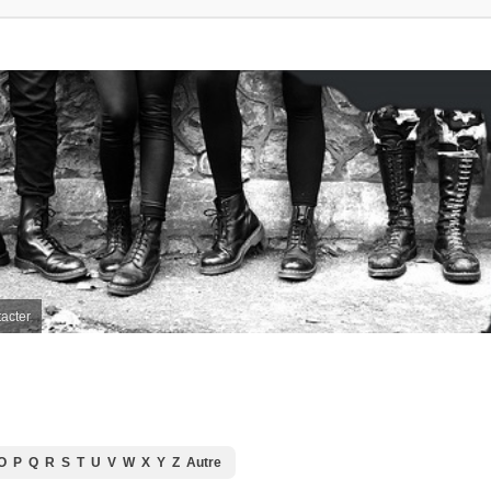
acter
O
P
Q
R
S
T
U
V
W
X
Y
Z
Autre