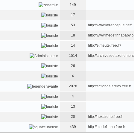
149
17
53
http://www.lafrancepue.net/
18
http://www.medefinnababyl
14
http://e.meute.free.fr/
1514
http://archivesdelazonemondi
26
4
2078
http://actiondelarevo.free.fr
4
13
20
http://hexazone.free.fr
439
http://medef.inna.free.fr