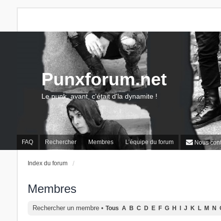
Punxforum.net
Le punk, avant, c'était d'la dynamite !
FAQ
Rechercher
Membres
L’équipe du forum
Nous cont
Index du forum
Membres
Rechercher un membre
•
Tous
A
B
C
D
E
F
G
H
I
J
K
L
M
N