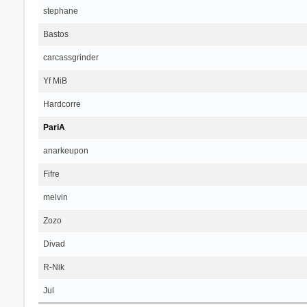
stephane
Bastos
carcassgrinder
Yf MiB
Hardcorre
PariA
anarkeupon
Fifre
melvin
Zozo
Divad
R-Nik
Jul