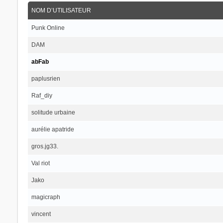
NOM D’UTILISATEUR
Punk Online
DAM
abFab
paplusrien
Raf_diy
solitude urbaine
aurélie apatride
gros.jg33.
Val riot
Jako
magicraph
vincent