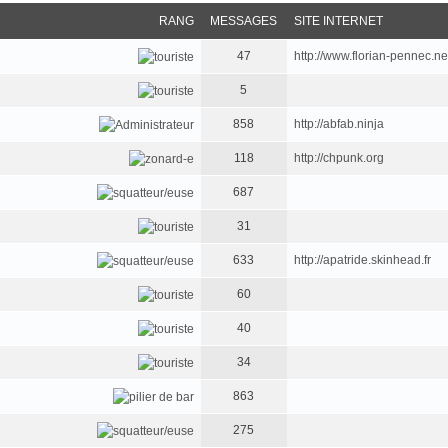
RANG
MESSAGES
SITE INTERNET
47
http://www.florian-pennec.ne
5
858
http://abfab.ninja
118
http://chpunk.org
687
31
633
http://apatride.skinhead.fr
60
40
34
863
275