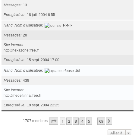
Messages
13
Enregistré le
18 juil. 2004 6:55
Rang, Nom d’utilisateur
R-Nik
Messages
20
Site Internet
http://hexazone.free.fr
Enregistré le
15 sept. 2004 17:00
Rang, Nom d’utilisateur
Jul
Messages
439
Site Internet
http://medef.inna.free.fr
Enregistré le
19 sept. 2004 22:25
Page
1
sur
69
1
2
3
4
5
69
Suivante
1707 membres
…
Aller à