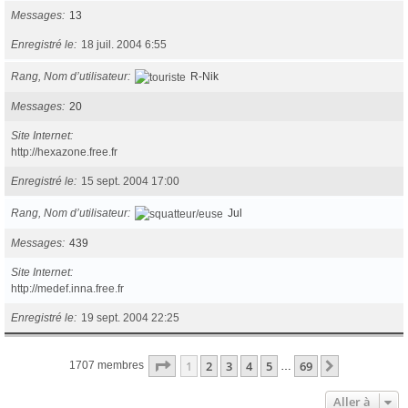
Messages
13
Enregistré le
18 juil. 2004 6:55
Rang, Nom d’utilisateur
R-Nik
Messages
20
Site Internet
http://hexazone.free.fr
Enregistré le
15 sept. 2004 17:00
Rang, Nom d’utilisateur
Jul
Messages
439
Site Internet
http://medef.inna.free.fr
Enregistré le
19 sept. 2004 22:25
Page
1
sur
69
1
2
3
4
5
69
Suivante
1707 membres
…
Aller à