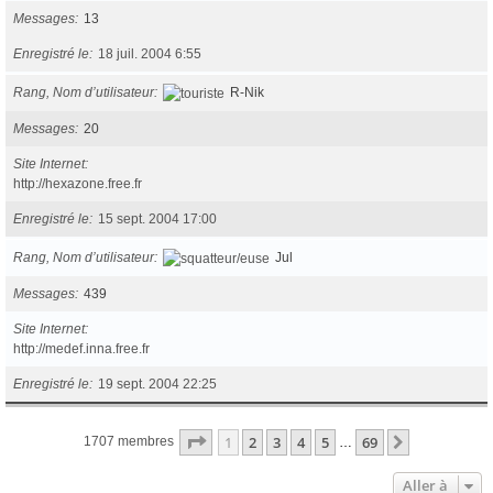
Messages
13
Enregistré le
18 juil. 2004 6:55
Rang, Nom d’utilisateur
R-Nik
Messages
20
Site Internet
http://hexazone.free.fr
Enregistré le
15 sept. 2004 17:00
Rang, Nom d’utilisateur
Jul
Messages
439
Site Internet
http://medef.inna.free.fr
Enregistré le
19 sept. 2004 22:25
Page
1
sur
69
1
2
3
4
5
69
Suivante
1707 membres
…
Aller à