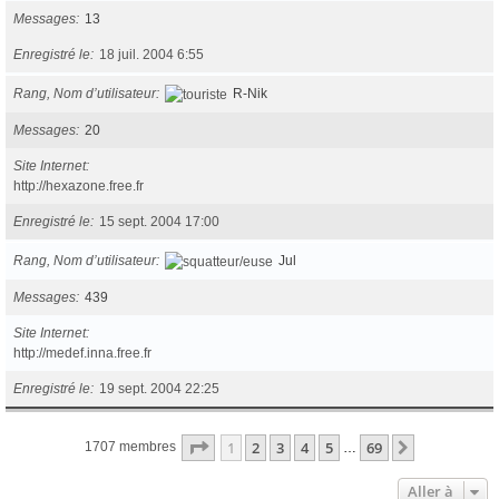
Messages
13
Enregistré le
18 juil. 2004 6:55
Rang, Nom d’utilisateur
R-Nik
Messages
20
Site Internet
http://hexazone.free.fr
Enregistré le
15 sept. 2004 17:00
Rang, Nom d’utilisateur
Jul
Messages
439
Site Internet
http://medef.inna.free.fr
Enregistré le
19 sept. 2004 22:25
Page
1
sur
69
1
2
3
4
5
69
Suivante
1707 membres
…
Aller à