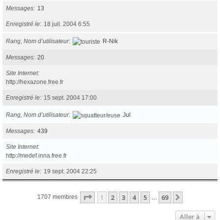
Messages
13
Enregistré le
18 juil. 2004 6:55
Rang, Nom d’utilisateur
R-Nik
Messages
20
Site Internet
http://hexazone.free.fr
Enregistré le
15 sept. 2004 17:00
Rang, Nom d’utilisateur
Jul
Messages
439
Site Internet
http://medef.inna.free.fr
Enregistré le
19 sept. 2004 22:25
Page
1
sur
69
1
2
3
4
5
69
Suivante
1707 membres
…
Aller à