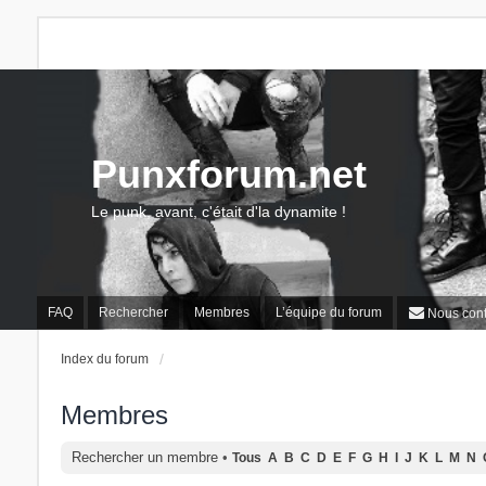
Punxforum.net
Le punk, avant, c'était d'la dynamite !
FAQ
Rechercher
Membres
L’équipe du forum
Nous cont
Index du forum
Membres
Rechercher un membre
•
Tous
A
B
C
D
E
F
G
H
I
J
K
L
M
N