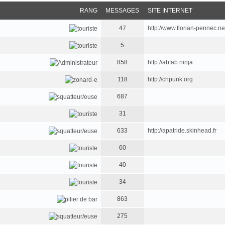
RANG
MESSAGES
SITE INTERNET
47
http://www.florian-pennec.ne
5
858
http://abfab.ninja
118
http://chpunk.org
687
31
633
http://apatride.skinhead.fr
60
40
34
863
275