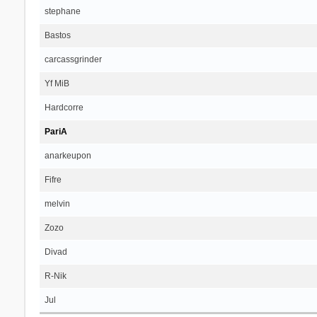
stephane
Bastos
carcassgrinder
Yf MiB
Hardcorre
PariA
anarkeupon
Fifre
melvin
Zozo
Divad
R-Nik
Jul