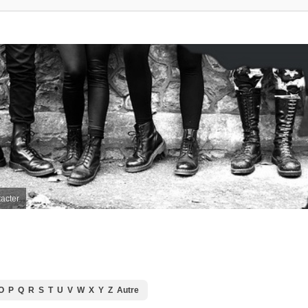
acter
O
P
Q
R
S
T
U
V
W
X
Y
Z
Autre