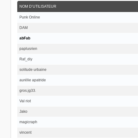
NOM D’UTILISATEUR
Punk Online
DAM
abFab
paplusrien
Raf_diy
solitude urbaine
aurélie apatride
gros.jg33.
Val riot
Jako
magicraph
vincent