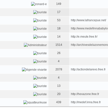
149
17
53
http://www.lafrancepue.net/
18
http://www.medefinnababyl
14
http://e.meute.free.fr/
1514
http://archivesdelazonemondi
26
4
2078
http://actiondelarevo.free.fr
4
13
20
http://hexazone.free.fr
439
http://medef.inna.free.fr