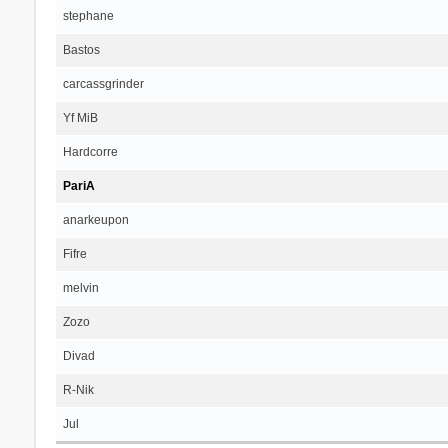
stephane
Bastos
carcassgrinder
Yf MiB
Hardcorre
PariA
anarkeupon
Fifre
melvin
Zozo
Divad
R-Nik
Jul