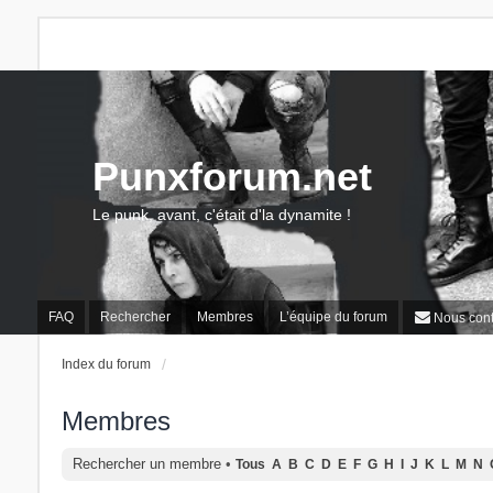
Punxforum.net
Le punk, avant, c'était d'la dynamite !
FAQ
Rechercher
Membres
L’équipe du forum
Nous cont
Index du forum
Membres
Rechercher un membre
•
Tous
A
B
C
D
E
F
G
H
I
J
K
L
M
N