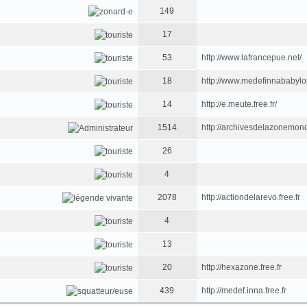
149
17
53
http://www.lafrancepue.net/
18
http://www.medefinnababyl
14
http://e.meute.free.fr/
1514
http://archivesdelazonemondi
26
4
2078
http://actiondelarevo.free.fr
4
13
20
http://hexazone.free.fr
439
http://medef.inna.free.fr