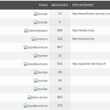
RANG
MESSAGES
SITE INTERNET
47
http://www.florian-pennec.ne
5
858
http://abfab.ninja
118
http://chpunk.org
687
31
633
http://apatride.skinhead.fr
60
40
34
863
275