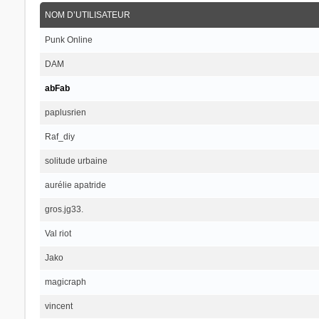
NOM D’UTILISATEUR
Punk Online
DAM
abFab
paplusrien
Raf_diy
solitude urbaine
aurélie apatride
gros.jg33.
Val riot
Jako
magicraph
vincent