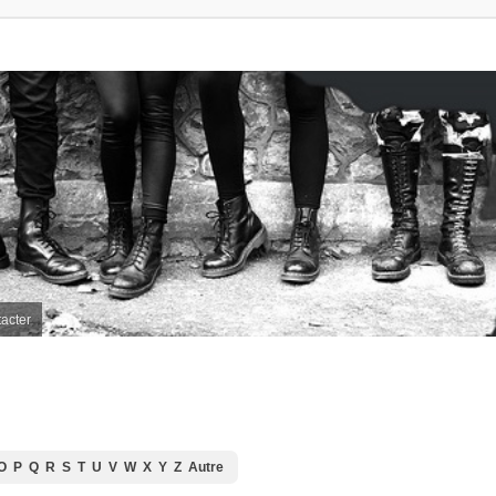
acter
O
P
Q
R
S
T
U
V
W
X
Y
Z
Autre