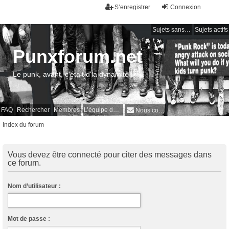
S’enregistrer
Connexion
Sujets sans réponse
Sujets actifs
Punxforum.net
Le punk, avant, c'était d'la dynamite !
FAQ
Rechercher
Membres
L’équipe du forum
Nous contacter
Index du forum
Vous devez être connecté pour citer des messages dans
ce forum.
Nom d’utilisateur :
Mot de passe :