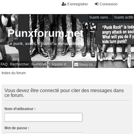
S’enregistrer
Connexion
Sujets sans réponse
Sujets actifs
Punxforum.net
Le punk, avant, c'était d'la dynamite !
FAQ
Rechercher
Membres
L’équipe du forum
Nous contacter
Index du forum
Vous devez être connecté pour citer des messages dans
ce forum.
Nom d’utilisateur :
Mot de passe :