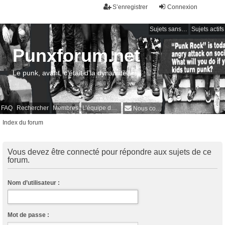
S’enregistrer
Connexion
Sujets sans réponse
Sujets actifs
Punxforum.net
Le punk, avant, c'était d'la dynamite !
FAQ
Rechercher
Membres
L’équipe du forum
Nous contacter
Index du forum
Vous devez être connecté pour répondre aux sujets de ce
forum.
Nom d’utilisateur :
Mot de passe :