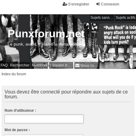
S’enregistrer
Connexion
Sujets sans réponse
Sujets actifs
Punxforum.net
Le punk, avant, c'était d'la dynamite !
FAQ
Rechercher
Membres
L’équipe du forum
Nous contacter
Index du forum
Vous devez être connecté pour répondre aux sujets de ce
forum.
Nom d’utilisateur :
Mot de passe :