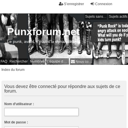
S’enregistrer
Connexion
Sujets sans réponse
Sujets actifs
Punxforum.net
Le punk, avant, c'était d'la dynamite !
FAQ
Rechercher
Membres
L’équipe du forum
Nous contacter
Index du forum
Vous devez être connecté pour répondre aux sujets de ce
forum.
Nom d’utilisateur :
Mot de passe :