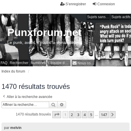
S’enregistrer
Connexion
Sujets sans réponse
Sujets actifs
Punxforum.net
Le punk, avant, c'était d'la dynamite !
FAQ
Rechercher
Membres
L’équipe du forum
Nous contacter
Index du forum
1470 résultats trouvés
Aller à la recherche avancée
Rechercher
Recherche avancée
Page
1
sur
147
1
2
3
4
5
147
Suivant
1470 résultats trouvés
…
par
melvin