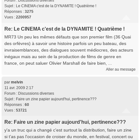
Forum :
Discussions diverses
Sujet :
Le CINEMA c'est de la DYNAMITE ! Quatrième !
Réponses :
3275
Vues :
2200957
Re: Le CINEMA c'est de la DYNAMITE ! Quatrième !
MR73 Un peu les mêmes défauts que son premier film (36 Quai
des orfèvres) à savoir une histoire parfois un peu bateau, des
invraisemblances, des dialogues souvent médiocres, des acteurs
inégaux mais au sein de la production de films de genre en
france, on peut saluer Olivier Marshall de faire bien, ...
Aller au message
par
melvin
11 avr. 2009 2:17
Forum :
Discussions diverses
Sujet :
Faire un zine papier aujourd'hui, pertinence???
Réponses :
60
Vues :
53721
Re: Faire un zine papier aujourd'hui, pertinence???
y'a un truc qui a changé c'est surtout la distribution, faire un zine
si t'as pas l'occasion de croiser du monde, en festival, concert ou