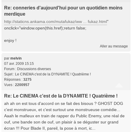
Re: conneries d'aujourd'hui pour un quotidien moins
merdique
http://staticns.ankama.com/mutafukaz/ww ... fukaz.html
"
onclick="window.open(this.href);return false;
enjoy !
Aller au message
par
melvin
07 avr. 2009 15:15
Forum :
Discussions diverses
Sujet :
Le CINEMA c'est de la DYNAMITE ! Quatrième !
Réponses :
3275
Vues :
2200957
Re: Le CINEMA c'est de la DYNAMITE ! Quatrième !
ah ah on est tous d'accord on se fait des bisous ? GHOST DOG
c'est monstrueux, et c'est surtout une monstrueuse comédie...
Aaah le mafieux en train de rapper du Public Enemy, une réal de
ouf, une bande son de ouf, un plaisir à se déguster sur grand
écran !!! Pour Blade II, pareil, la pose à mort, ic...