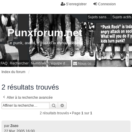
S’enregistrer
Connexion
Sujets sans réponse
Sujets actifs
Punxforum.net
Le punk, avant, c'était d'la dynamite !
FAQ
Rechercher
Membres
L’équipe du forum
Nous contacter
Index du forum
2 résultats trouvés
Aller à la recherche avancée
Rechercher
Recherche avancée
2 résultats trouvés • Page
1
sur
1
par
Zozo
22 févr. 2005 16:00