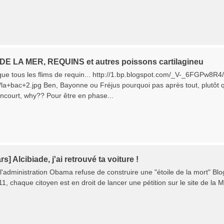
E LA MER, REQUINS et autres poissons cartilagineu
nt que tous les flims de requin... http://1.bp.blogspot.com/_V-_6FG
la+bac+2.jpg Ben, Bayonne ou Fréjus pourquoi pas après tout, plutôt q
ncourt, why?? Pour être en phase...
s] Alcibiade, j'ai retrouvé ta voiture !
'administration Obama refuse de construire une "étoile de la mort" Blo
, chaque citoyen est en droit de lancer une pétition sur le site de la