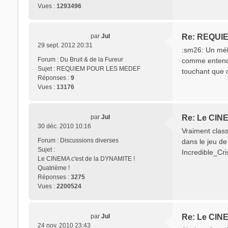
Vues :
1293496
par
Jul
Re: REQUI
29 sept. 2012 20:31
:sm26: Un méla
Forum :
Du Bruit & de la Fureur
comme entendre
Sujet :
REQUIEM POUR LES MEDEF
touchant que c
Réponses :
9
Vues :
13176
par
Jul
Re: Le CINE
30 déc. 2010 10:16
Vraiment classe
Forum :
Discussions diverses
dans le jeu d
Sujet :
Incredible_Cris
Le CINEMA c'est de la DYNAMITE !
Quatrième !
Réponses :
3275
Vues :
2200524
par
Jul
Re: Le CINE
24 nov. 2010 23:43