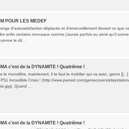
EM POUR LES MEDEF
nge d'autosatisfaction déplacée et d'emerveillement devant ce que cel
 enfin certains morceaux comme j'aurais parfois eu aimé qu'il sonnent 
omme le dit...
MA c'est de la DYNAMITE ! Quatrième !
 le monolithe, maintenant, il te faut le mobilier qui va avec, genre [[...]
e PS1 Incredible Crisis ! (http://www.pwned.com/gamecovers/playstat
is.jpg). Quand ...
MA c'est de la DYNAMITE ! Quatrième !