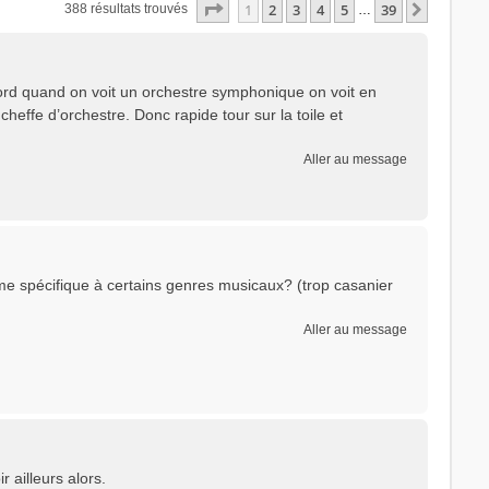
Page
1
sur
39
1
2
3
4
5
39
Suivant
388 résultats trouvés
…
ord quand on voit un orchestre symphonique on voit en
cheffe d’orchestre. Donc rapide tour sur la toile et
Aller au message
me spécifique à certains genres musicaux? (trop casanier
Aller au message
r ailleurs alors.