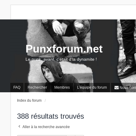
Punxforum.net
Le punk, avant, c'était d'la dynamite !
FAQ
Rechercher
Membres
L’équipe du forum
Nous cont
Index du forum
388 résultats trouvés
Aller à la recherche avancée