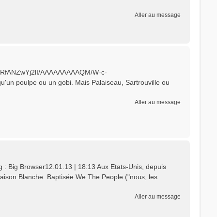
Aller au message
Pw8R4/RfANZwYj2lI/AAAAAAAAAQM/W-c-
u'un poulpe ou un gobi. Mais Palaiseau, Sartrouville ou
Aller au message
g : Big Browser12.01.13 | 18:13 Aux Etats-Unis, depuis
 Maison Blanche. Baptisée We The People ("nous, les
Aller au message