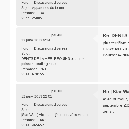
Forum :
Discussions diverses
Sujet :
Apparence du forum
Réponses :
34
Vues :
25805
par
Jul
Re: DENTS D
23 janv. 2013 9:24
plus terrifia
Forum :
Discussions diverses
Hij8kz0/s1600/
Sujet :
Boulogne-Billa
DENTS DE LA MER, REQUINS et autres
poissons cartilagineux
Réponses :
763
Vues :
670155
par
Jul
Re: [Star War
12 janv. 2013 22:01
Avec humour, l
Forum :
Discussions diverses
septembre 2011
Sujet :
gens"...
[Star Wars] Alcibiade, j'ai retrouvé ta voiture !
Réponses :
667
Vues :
465652