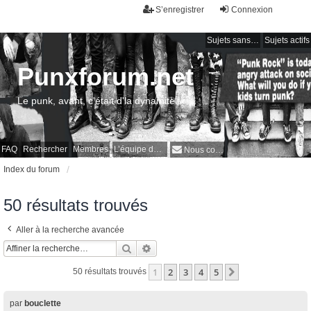
S’enregistrer
Connexion
Sujets sans réponse
Sujets actifs
Punxforum.net
Le punk, avant, c'était d'la dynamite !
FAQ
Rechercher
Membres
L’équipe du forum
Nous contacter
Index du forum
50 résultats trouvés
Aller à la recherche avancée
Rechercher
Recherche avancée
1
2
3
4
5
Suivante
50 résultats trouvés
par
bouclette