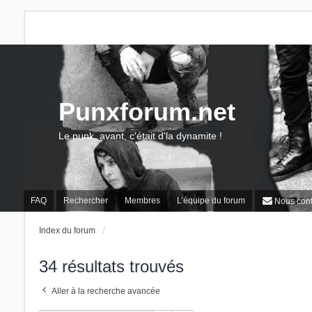
Punxforum.net
Le punk, avant, c'était d'la dynamite !
FAQ
Rechercher
Membres
L’équipe du forum
Nous cont
Index du forum
34 résultats trouvés
Aller à la recherche avancée