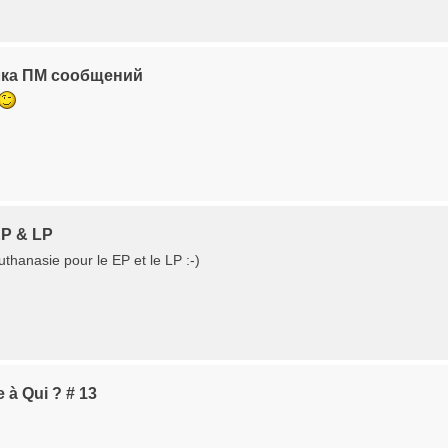
лка ПМ сообщений
EP & LP
'Euthanasie pour le EP et le LP :-)
 à Qui ? # 13