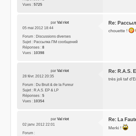
Vues :
5725
par
Val riot
Re: Рассы
05 mai 2012 18:44
chouette !
Forum :
Discussions diverses
Sujet :
Рассылка ПМ сообщений
Réponses :
8
Vues :
10398
par
Val riot
Re: R.A.S. 
28 févr. 2012 20:35
très joli taf d
Forum :
Du Bruit & de la Fureur
Sujet :
R.A.S. EP & LP
Réponses :
5
Vues :
10354
par
Val riot
Re: La Faute
02 janv. 2012 22:01
Merki !
Forum :