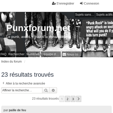
S’enregistrer
Connexion
Sujets sans réponse
Sujets actifs
Punxforum.net
Le punk, avant, c'était d'la dynamite !
FAQ
Rechercher
Membres
L’équipe du forum
Nous contacter
Index du forum
23 résultats trouvés
Aller à la recherche avancée
Rechercher
Recherche avancée
1
2
3
Suivante
23 résultats trouvés
par
paille de feu