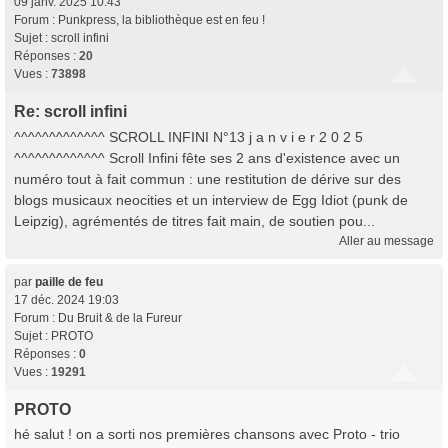
09 janv. 2025 10:43
Forum :
Punkpress, la bibliothèque est en feu !
Sujet :
scroll infini
Réponses :
20
Vues :
73898
Re: scroll infini
^^^^^^^^^^^^^ SCROLL INFINI N°13 j a n v i e r 2 0 2 5
^^^^^^^^^^^^^ Scroll Infini fête ses 2 ans d'existence avec un
numéro tout à fait commun : une restitution de dérive sur des
blogs musicaux neocities et un interview de Egg Idiot (punk de
Leipzig), agrémentés de titres fait main, de soutien pou...
Aller au message
par
paille de feu
17 déc. 2024 19:03
Forum :
Du Bruit & de la Fureur
Sujet :
PROTO
Réponses :
0
Vues :
19291
PROTO
hé salut ! on a sorti nos premières chansons avec Proto - trio