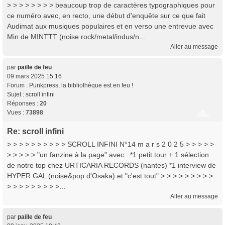
> > > > > > > > beaucoup trop de caractères typographiques pour
ce numéro avec, en recto, une début d'enquête sur ce que fait
Audimat aux musiques populaires et en verso une entrevue avec
Min de MINTTT (noise rock/metal/indus/n...
Aller au message
par
paille de feu
09 mars 2025 15:16
Forum :
Punkpress, la bibliothèque est en feu !
Sujet :
scroll infini
Réponses :
20
Vues :
73898
Re: scroll infini
> > > > > > > > > > SCROLL INFINI N°14 m a r s 2 0 2 5 > > > > >
> > > > > "un fanzine à la page" avec : *1 petit tour + 1 sélection
de notre top chez URTICARIA RECORDS (nantes) *1 interview de
HYPER GAL (noise&pop d'Osaka) et "c'est tout" > > > > > > > > >
> > > > > > > > >...
Aller au message
par
paille de feu