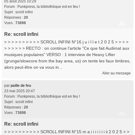
05 août 2025 10:29
Forum :
Punkpress, la bibliothèque est en feu !
Sujet :
scroll infini
Réponses :
20
Vues :
73898
Re: scroll infini
> > > > > > > > > > SCROLL INFINI N°16 j u i l l e t 2 0 2 5 > > > >
> > > > > > RECTO : on continue l'article "Ce que fait Audimat aux
musiques populaires" VERSO : 1 interview de Heavy Lifter
(grunge/slowcore from the bay area, us) on tente les faux timbres,
alors peut-être on va vous in...
Aller au message
par
paille de feu
23 mai 2025 20:47
Forum :
Punkpress, la bibliothèque est en feu !
Sujet :
scroll infini
Réponses :
20
Vues :
73898
Re: scroll infini
> > > > > > > > > > SCROLL INFINI N°15 m a i i i i i i i ii 2 0 2 5 > >