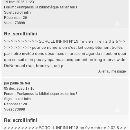
19 févr. 2026 11:23
Forum :
Punkpress, la bibliothèque est en feu !
Sujet :
scroll infini
Réponses :
20
Vues :
73898
Re: scroll infini
> > > > > > > > > > SCROLL INFINI N°19 f é v e r i r e r 2 0 2 6 > >
> > > > > > > > pour ce numéro on s'est fait complétement trollés
par notre invitée donc déso mais ni article ni agenda ni pub ni quoi
que ce soit d'un peu sympa mais uniquement un long interview de
DoNormaal (rap, brooklyn, us) p...
Aller au message
par
paille de feu
05 déc. 2025 17:16
Forum :
Punkpress, la bibliothèque est en feu !
Sujet :
scroll infini
Réponses :
20
Vues :
73898
Re: scroll infini
> > > > > > > > > > SCROLL INFINI N°18 no 0v e mb r e 2 02 5 > >