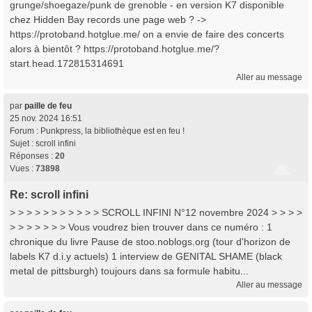
grunge/shoegaze/punk de grenoble - en version K7 disponible
chez Hidden Bay records une page web ? ->
https://protoband.hotglue.me/ on a envie de faire des concerts
alors à bientôt ? https://protoband.hotglue.me/?
start.head.172815314691
Aller au message
par
paille de feu
25 nov. 2024 16:51
Forum :
Punkpress, la bibliothèque est en feu !
Sujet :
scroll infini
Réponses :
20
Vues :
73898
Re: scroll infini
> > > > > > > > > > > SCROLL INFINI N°12 novembre 2024 > > > >
> > > > > > > Vous voudrez bien trouver dans ce numéro : 1
chronique du livre Pause de stoo.noblogs.org (tour d'horizon de
labels K7 d.i.y actuels) 1 interview de GENITAL SHAME (black
metal de pittsburgh) toujours dans sa formule habitu...
Aller au message