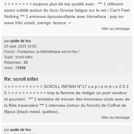
> > > > > > > > toujours plus de top qualité avec : *** 1 réflexion
assez subtile autour du docu Grosse fatigue sur le net / Can't Feel
Nothing *** 1 entrevue époustouflante avec Horseface : pop no-
wave från umeå, sverige :lecture: > ...
Aller au message
par
paille de feu
23 sept. 2025 19:05
Forum :
Punkpress, la bibliothèque est en feu !
Sujet :
scroll infini
Réponses :
20
Vues :
73898
Re: scroll infini
> > > > > > > > > > > SCROLL INFINIII N°17 s e p t e m b r e 2 0 2
5 > > > > > > > > > > > trop la flemme de rédiger un post vendeur
et pourtant : *** 1 tentative de trouver des morceaux cools avec de
la flûte traversière *** 1 interview (retour du french) de Coffret de
Bijoux (black metal, québec)...
Aller au message
par
paille de feu