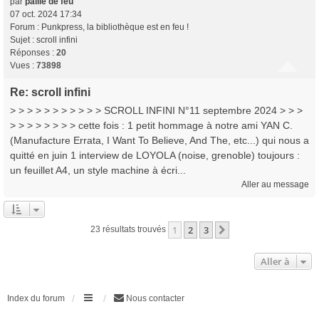
par
paille de feu
07 oct. 2024 17:34
Forum :
Punkpress, la bibliothèque est en feu !
Sujet :
scroll infini
Réponses :
20
Vues :
73898
Re: scroll infini
> > > > > > > > > > > SCROLL INFINI N°11 septembre 2024 > > >
> > > > > > > > cette fois : 1 petit hommage à notre ami YAN C.
(Manufacture Errata, I Want To Believe, And The, etc...) qui nous a
quitté en juin 1 interview de LOYOLA (noise, grenoble) toujours :
un feuillet A4, un style machine à écri...
Aller au message
1
2
3
Suivante
23 résultats trouvés
Aller à
Index du forum
Nous contacter