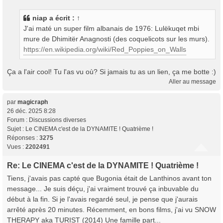
niap
a écrit :
↑
J'ai maté un super film albanais de 1976: Lulëkuqet mbi
mure de Dhimitër Anagnosti (des coquelicots sur les murs).
https://en.wikipedia.org/wiki/Red_Poppies_on_Walls
Ça a l'air cool! Tu l'as vu où? Si jamais tu as un lien, ça me botte :)
Aller au message
par
magicraph
26 déc. 2025 8:28
Forum :
Discussions diverses
Sujet :
Le CINEMA c'est de la DYNAMITE ! Quatrième !
Réponses :
3275
Vues :
2202491
Re: Le CINEMA c'est de la DYNAMITE ! Quatrième !
Tiens, j'avais pas capté que Bugonia était de Lanthinos avant ton
message... Je suis déçu, j'ai vraiment trouvé ça inbuvable du
début à la fin. Si je l'avais regardé seul, je pense que j'aurais
arrêté après 20 minutes. Récemment, en bons films, j'ai vu SNOW
THERAPY aka TURIST (2014) Une famille part...