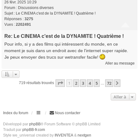
26 févr. 2025 10:29
Forum :
Discussions diverses
Sujet :
Le CINEMA c'est de la DYNAMITE ! Quatrième !
Réponses :
3275
Vues :
2202491
Re: Le CINEMA c'est de la DYNAMITE ! Quatrième !
Pour info, si y a des films qui intéressent du monde, en ce
moment je suis dans un endroit avec de l'internet super rapide.
Je peux envoyer des trucs sur wetransfer facile!
Aller au message
Page
1
sur
72
1
2
3
4
5
72
Suivante
719 résultats trouvés
…
Aller à
Index du forum
Nous contacter
Développé par
phpBB
® Forum Software © phpBB Limited
Traduit par
phpBB-fr.com
Style we_universal created by
INVENTEA
&
nextgen