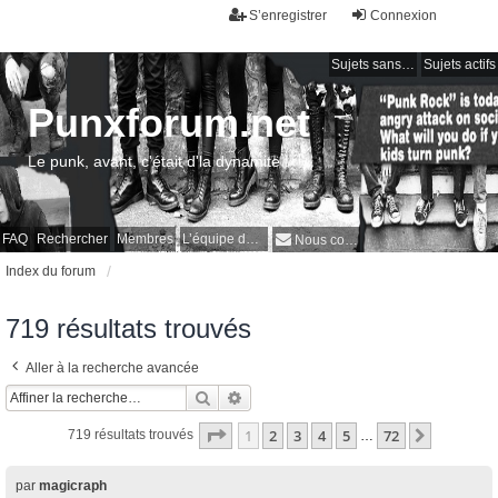
S’enregistrer
Connexion
Sujets sans réponse
Sujets actifs
Punxforum.net
Le punk, avant, c'était d'la dynamite !
FAQ
Rechercher
Membres
L’équipe du forum
Nous contacter
Index du forum
719 résultats trouvés
Aller à la recherche avancée
Rechercher
Recherche avancée
Page
1
sur
72
1
2
3
4
5
72
Suivante
719 résultats trouvés
…
par
magicraph