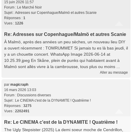
15 juin 2026 11:57
Forum :
Le Marché Noir
Sujet :
Adresses sur Copenhague/Malmö et autres Scanie
Réponses :
1
Vues :
1226
Re: Adresses sur Copenhague/Malmö et autres Scanie
À Malmö, après des années un peu sèches, un nouveau lieu DIY
a ouvert récemment : TOMRUMMET Si jamais tu es là bas jeudi, il
y a un chouette concert. WhatsApp Image 2026-06-14 at
10.25.39.jpeg En Skåne, plein de punks qui habitaient avant à
Malmö sont allés vivre à la cambrousse, tous plus ou moins ...
Aller au message
par
magicraph
16 mars 2026 13:03
Forum :
Discussions diverses
Sujet :
Le CINEMA c'est de la DYNAMITE ! Quatrième !
Réponses :
3275
Vues :
2202491
Re: Le CINEMA c'est de la DYNAMITE ! Quatrième !
The Ugly Stepsister (2025) La demi soeur moche de Cendrillon,