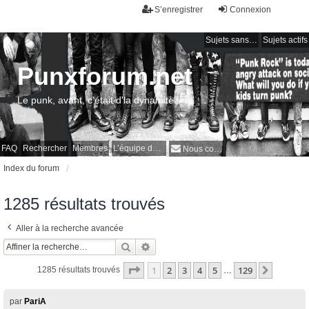
S’enregistrer
Connexion
Sujets sans réponse
Sujets actifs
Punxforum.net
Le punk, avant, c'était d'la dynamite !
FAQ
Rechercher
Membres
L’équipe du forum
Nous contacter
Index du forum
1285 résultats trouvés
Aller à la recherche avancée
Rechercher
Recherche avancée
Page
1
sur
129
1
2
3
4
5
129
Suivant
1285 résultats trouvés
…
par
PariA