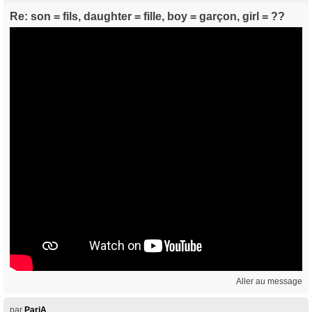
Re: son = fils, daughter = fille, boy = garçon, girl = ??
Aller au message
par
PariA