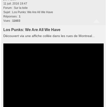
11 juil. 2016 19:47
Forum :
Sur la toile
Sujet :
Los Punks: We Are All We Have
Réponses :
1
Vues :
11603
Los Punks: We Are All We Have
Découvert via une affiche collée dans les rues de Montreal...