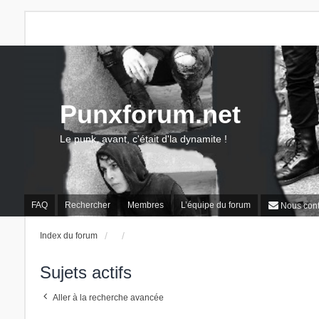
Punxforum.net
Le punk, avant, c'était d'la dynamite !
FAQ
Rechercher
Membres
L’équipe du forum
Nous cont
Index du forum
Sujets actifs
Aller à la recherche avancée