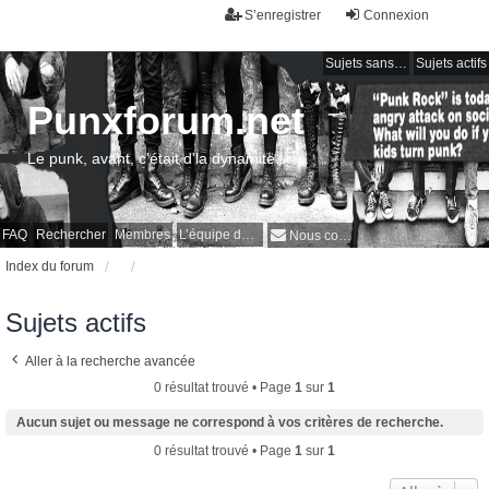
S’enregistrer
Connexion
Sujets sans réponse
Sujets actifs
Punxforum.net
Le punk, avant, c'était d'la dynamite !
FAQ
Rechercher
Membres
L’équipe du forum
Nous contacter
Index du forum
Sujets actifs
Aller à la recherche avancée
0 résultat trouvé • Page
1
sur
1
Aucun sujet ou message ne correspond à vos critères de recherche.
0 résultat trouvé • Page
1
sur
1