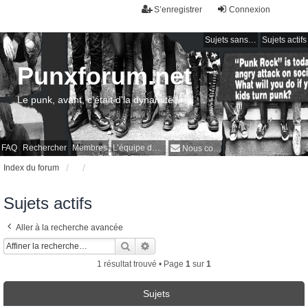
S’enregistrer
Connexion
Sujets sans réponse
Sujets actifs
Punxforum.net
Le punk, avant, c'était d'la dynamite !
FAQ
Rechercher
Membres
L’équipe du forum
Nous contacter
Index du forum
Sujets actifs
Aller à la recherche avancée
Rechercher
Recherche avancée
1 résultat trouvé • Page
1
sur
1
Sujets