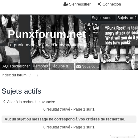
S’enregistrer
Connexion
Sujets sans réponse
Sujets actifs
Punxforum.net
Le punk, avant, c'était d'la dynamite !
FAQ
Rechercher
Membres
L’équipe du forum
Nous contacter
Index du forum
Sujets actifs
Aller à la recherche avancée
0 résultat trouvé • Page
1
sur
1
Aucun sujet ou message ne correspond à vos critères de recherche.
0 résultat trouvé • Page
1
sur
1