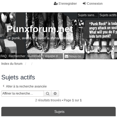
S’enregistrer
Connexion
Sujets sans réponse
Sujets actifs
Punxforum.net
Le punk, avant, c'était d'la dynamite !
FAQ
Rechercher
Membres
L’équipe du forum
Nous contacter
Index du forum
Sujets actifs
Aller à la recherche avancée
Rechercher
Recherche avancée
2 résultats trouvés • Page
1
sur
1
Sujets