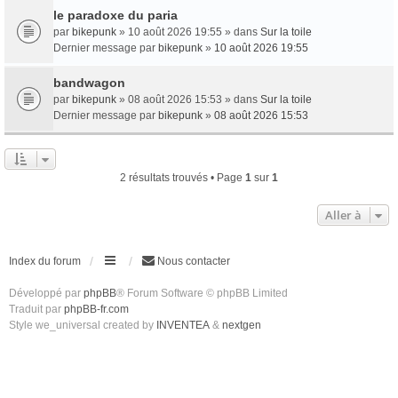
le paradoxe du paria
par
bikepunk
» 10 août 2026 19:55 » dans
Sur la toile
Dernier message par
bikepunk
»
10 août 2026 19:55
bandwagon
par
bikepunk
» 08 août 2026 15:53 » dans
Sur la toile
Dernier message par
bikepunk
»
08 août 2026 15:53
2 résultats trouvés • Page
1
sur
1
Aller à
Index du forum
Nous contacter
Développé par
phpBB
® Forum Software © phpBB Limited
Traduit par
phpBB-fr.com
Style we_universal created by
INVENTEA
&
nextgen