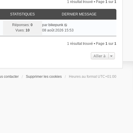
1 résultat trouvé • Page
1
sur
1
STATISTIQUES
DERNIER MESSAGE
Réponses:
0
par
bikepunk
Vues:
10
08 août 2026 15:53
1 résultat trouvé • Page
1
sur
1
Aller à
s contacter
Supprimer les cookies
Heures au format
UTC+01:00