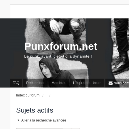
Punxforum.net
Le punk, avant, c'était d'la dynamite !
FAQ
Rechercher
Membres
L’équipe du forum
Nous cont
Index du forum
Sujets actifs
Aller à la recherche avancée