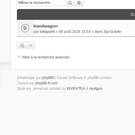
Rechercher
Recherche avancée
SU
bandwagon
par
bikepunk
» 08 août 2026 15:53 » dans
Sur la toile
Aller à la recherche avancée
Développé par
phpBB
® Forum Software © phpBB Limited
Traduit par
phpBB-fr.com
Style we_universal created by
INVENTEA
&
nextgen