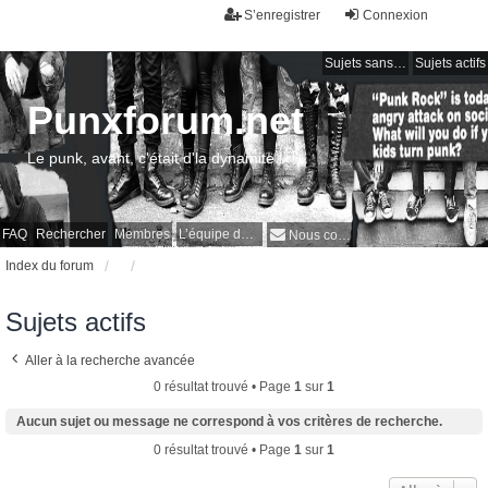
S’enregistrer
Connexion
Sujets sans réponse
Sujets actifs
Punxforum.net
Le punk, avant, c'était d'la dynamite !
FAQ
Rechercher
Membres
L’équipe du forum
Nous contacter
Index du forum
Sujets actifs
Aller à la recherche avancée
0 résultat trouvé • Page
1
sur
1
Aucun sujet ou message ne correspond à vos critères de recherche.
0 résultat trouvé • Page
1
sur
1