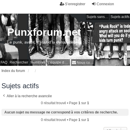
S’enregistrer
Connexion
Sujets sans réponse
Sujets actifs
Punxforum.net
Le punk, avant, c'était d'la dynamite !
FAQ
Rechercher
Membres
L’équipe du forum
Nous contacter
Index du forum
Sujets actifs
Aller à la recherche avancée
0 résultat trouvé • Page
1
sur
1
Aucun sujet ou message ne correspond à vos critères de recherche.
0 résultat trouvé • Page
1
sur
1