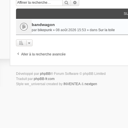
Rechercher
Recherche avancée
SU
bandwagon
par
bikepunk
» 08 août 2026 15:53 » dans
Sur la toile
Aller à la recherche avancée
Développé par
phpBB
® Forum Software © phpBB Limited
Traduit par
phpBB-fr.com
Style we_universal created by
INVENTEA
&
nextgen