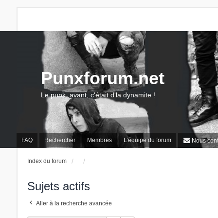
Punxforum.net
Le punk, avant, c'était d'la dynamite !
FAQ
Rechercher
Membres
L’équipe du forum
Nous cont
Index du forum
Sujets actifs
Aller à la recherche avancée