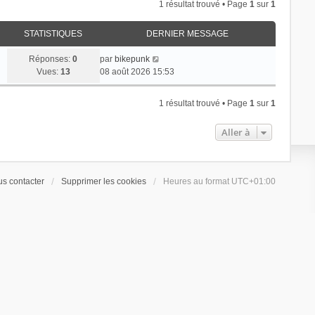
1 résultat trouvé • Page
1
sur
1
STATISTIQUES
DERNIER MESSAGE
Réponses:
0
par
bikepunk
Vues:
13
08 août 2026 15:53
1 résultat trouvé • Page
1
sur
1
Aller à
s contacter
Supprimer les cookies
Heures au format
UTC+01:00