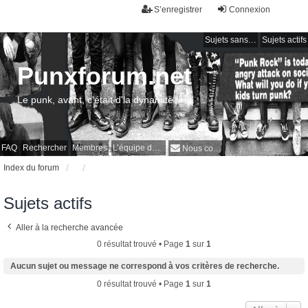
S’enregistrer
Connexion
Sujets sans réponse
Sujets actifs
Punxforum.net
Le punk, avant, c'était d'la dynamite !
FAQ
Rechercher
Membres
L’équipe du forum
Nous contacter
Index du forum
Sujets actifs
Aller à la recherche avancée
0 résultat trouvé • Page
1
sur
1
Aucun sujet ou message ne correspond à vos critères de recherche.
0 résultat trouvé • Page
1
sur
1