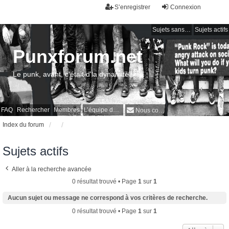
S’enregistrer
Connexion
Sujets sans réponse
Sujets actifs
Punxforum.net
Le punk, avant, c'était d'la dynamite !
FAQ
Rechercher
Membres
L’équipe du forum
Nous contacter
Index du forum
Sujets actifs
Aller à la recherche avancée
0 résultat trouvé • Page
1
sur
1
Aucun sujet ou message ne correspond à vos critères de recherche.
0 résultat trouvé • Page
1
sur
1