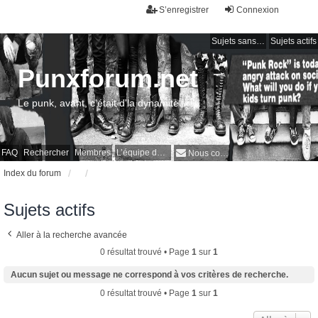
S’enregistrer
Connexion
Sujets sans réponse
Sujets actifs
Punxforum.net
Le punk, avant, c'était d'la dynamite !
FAQ
Rechercher
Membres
L’équipe du forum
Nous contacter
Index du forum
Sujets actifs
Aller à la recherche avancée
0 résultat trouvé • Page
1
sur
1
Aucun sujet ou message ne correspond à vos critères de recherche.
0 résultat trouvé • Page
1
sur
1